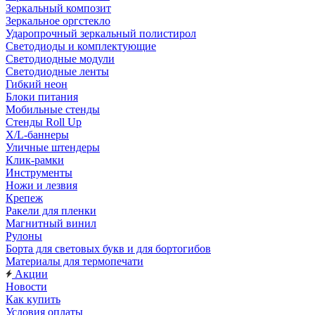
Зеркальный композит
Зеркальное оргстекло
Ударопрочный зеркальный полистирол
Светодиоды и комплектующие
Светодиодные модули
Светодиодные ленты
Гибкий неон
Блоки питания
Мобильные стенды
Стенды Roll Up
X/L-баннеры
Уличные штендеры
Клик-рамки
Инструменты
Ножи и лезвия
Крепеж
Ракели для пленки
Магнитный винил
Рулоны
Борта для световых букв и для бортогибов
Материалы для термопечати
Акции
Новости
Как купить
Условия оплаты